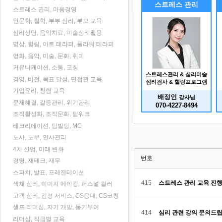
스트레스 관리
스트레스 관리, 마음경영
인문학, 철학, 부부 심리, 부모 교육
심리상담, 음악치료, 미술심리활용
명상, 힐링, 아트 테라피, 플라워 테라피
영화, 음악, 미술, 문화, 취미
커뮤니케이션, 소통, 코칭
스트레스관리 & 심리미술
경영, 비전, 목표 달성, 면접관 교육
심리검사 & 힐링프로그램
기업윤리, 청렴 교육
배정인
강사님
문제해결, 갈등관리, 위기관리
070-4227-8494
조직활성화, 조직문화, 팀워크
레크리에이션, 팀빌딩, MC
노사, 노무, 인사관리
4차 산업, 미래 변화
번호
경영, 재테크, 재무
스피치, 발표, 프레젠테이션
415
스트레스 관리 교육 진
색채 심리, 이미지 메이킹, 퍼스널 컬러
고객 심리, 감성 서비스, CS응대, CS코칭
셀프 리더십, 자기 개발, 동기부여
414
심리 관련 강의 문의드립
리더십, 직급별 교육