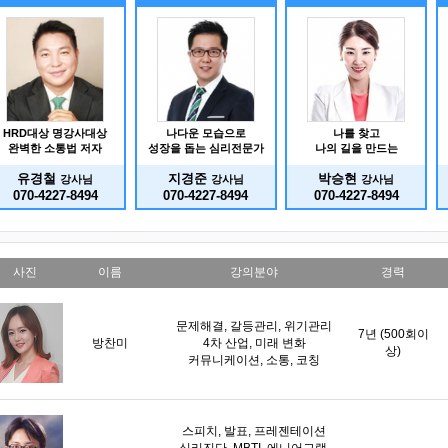
HRD대상 명강사대상
나다운 모습으로
나를 찾고
완벽한 소통법 저자
성장을 돕는 심리전문가
나의 길을 만드는
유경철
지경준
박승현
강사님
강사님
강사님
070-4227-8494
070-4227-8494
070-4227-8494
사진
이름
강의분야
경력
문제해결, 갈등관리, 위기관리
7년 (500회이
방찬미
4차 산업, 미래 변화
상)
커뮤니케이션, 소통, 코칭
스피치, 발표, 프레젠테이션