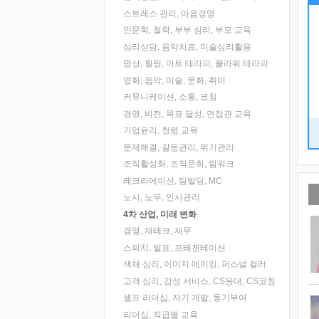
스트레스 관리, 마음경영
인문학, 철학, 부부 심리, 부모 교육
심리상담, 음악치료, 미술심리활용
명상, 힐링, 아트 테라피, 플라워 테라피
영화, 음악, 미술, 문화, 취미
커뮤니케이션, 소통, 코칭
경영, 비전, 목표 달성, 면접관 교육
기업윤리, 청렴 교육
문제해결, 갈등관리, 위기관리
조직활성화, 조직문화, 팀워크
레크리에이션, 팀빌딩, MC
노사, 노무, 인사관리
4차 산업, 미래 변화
경영, 재테크, 재무
스피치, 발표, 프레젠테이션
색채 심리, 이미지 메이킹, 퍼스널 컬러
고객 심리, 감성 서비스, CS응대, CS코칭
셀프 리더십, 자기 개발, 동기부여
리더십, 직급별 교육