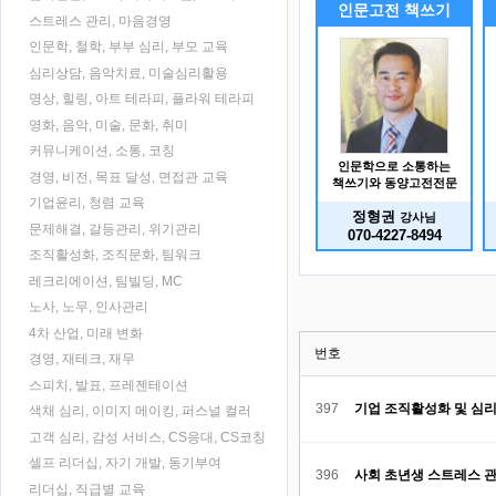
인문고전 책쓰기
스트레스 관리, 마음경영
인문학, 철학, 부부 심리, 부모 교육
심리상담, 음악치료, 미술심리활용
명상, 힐링, 아트 테라피, 플라워 테라피
영화, 음악, 미술, 문화, 취미
커뮤니케이션, 소통, 코칭
인문학으로 소통하는
경영, 비전, 목표 달성, 면접관 교육
책쓰기와 동양고전전문
기업윤리, 청렴 교육
정형권
강사님
문제해결, 갈등관리, 위기관리
070-4227-8494
조직활성화, 조직문화, 팀워크
레크리에이션, 팀빌딩, MC
노사, 노무, 인사관리
4차 산업, 미래 변화
번호
경영, 재테크, 재무
스피치, 발표, 프레젠테이션
397
기업 조직활성화 및 심
색채 심리, 이미지 메이킹, 퍼스널 컬러
고객 심리, 감성 서비스, CS응대, CS코칭
셀프 리더십, 자기 개발, 동기부여
396
사회 초년생 스트레스 관
리더십, 직급별 교육